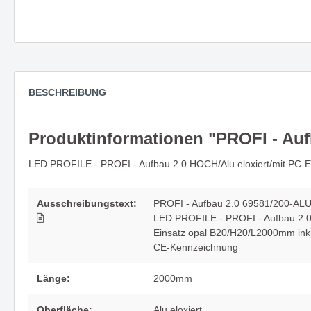
Zubehör
Neuheit
Deckenleuchte PARASOL -
Spiegel
Rondelle & Montagen
stilvolles Highlight in jedem Raum
und Stil
Lichtsysteme
Kabel und mehr
BESCHREIBUNG
Abhängung
Wandleuchte MAILBOX - eine
UNICO - 
kompakte Implementierung für
ein ech
Produktinformationen "PROFI - Auf
architektonische Raumkonzepte
LED PROFILE - PROFI - Aufbau 2.0 HOCH/Alu eloxiert/mit PC-
Die Leuchtenserie SPRING
Die nat
Ausschreibungstext:
PROFI - Aufbau 2.0 69581/200-AL
vereint Funktionalität mit Stil
Wandle
LED PROFILE - PROFI - Aufbau 2.0 
Einsatz opal B20/H20/L2000mm ink
CE-Kennzeichnung
Die Serie CHAPEAU -
Wenn si
Länge:
2000mm
architektonisch & direkt - mit
Sonnen 
großer Wirkung
Decken
Oberfläche:
Alu eloxiert