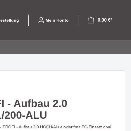
0,00 €*
estellung
Mein Konto
file
ibel und
Leuchtmittel
Eine Serie die mit
olle
designorientierten Formen
GU10
begeistert - COLPITO
 - Aufbau 2.0
LED Einsätze
1/200-ALU
LED
LASSO - Licht das nicht nur
Halogen
hte die
beleuchtet sondern gestaltet
PROFI - Aufbau 2.0 HOCH/Alu eloxiert/mit PC-Einsatz opal
 begeistert
Sparlampen