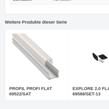
Ein Downlight - viele Vorteile -
COB STR
HALL LED ESSENTIAL
andere
Weitere Produkte dieser Serie
Träume mit Leuchtenserie
Fein geb
BUBBLES
Ausstra
PROFIL PROFI FLAT
EXPLORE 2.0 FL
69522/SAT
69588/SET-13