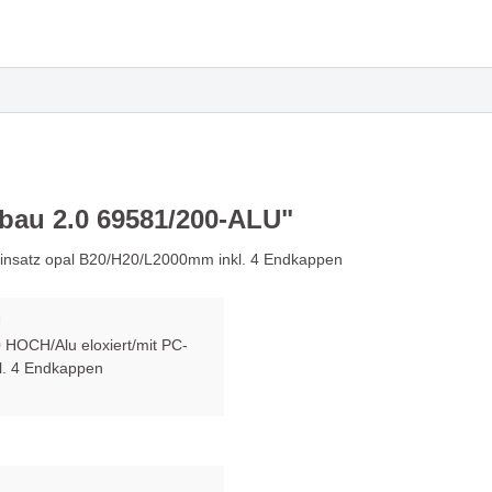
en
 MY FACE - Funktionalität
Leuchte UNITED bestic
 auf einzigartige Weise
ihre zeitlose Eleganz
nicht nur Einbaustrahler -
Die Serie OLYMPIA - ne
tes Must-Have!
Maßstäbe in Sachen B
bau 2.0 69581/200-ALU"
Einsatz opal B20/H20/L2000mm inkl. 4 Endkappen
ürliche Eleganz der
Hängeleuchte MORGAN
U
uchte CERAMICA SASSO
Schönheit, Nachhaltigk
HOCH/Alu eloxiert/mit PC-
Inspiration
l. 4 Endkappen
ch goldene und schwarze
Leuchtenserie BIMBA -
vereinen - Wand- &
Beleuchtung & Dekorat
leuchte