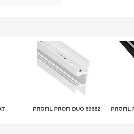
IP - Nicht so wie alle
Deckeneinbauleuchte F
n
Die Kreativität von Que
den Punkt gebracht
ürstet - mit großer
Evolution Update 1
hlung!
AT
PROFIL PROFI DUO 69682
PROFIL 