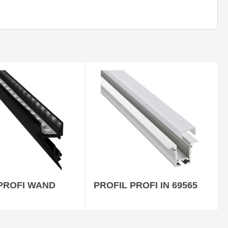
ICTION -
Deckenaufbauleuchte PULP - Die
ntin auf
Kreativität von Quentin auf den
Punkt gebracht
Neue Website & Onlineshop
PROFI WAND
PROFIL PROFI IN 69565