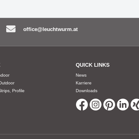
office@leuchtwurm.at
E
QUICK LINKS
Indoor
News
 Outdoor
Karriere
rips, Profile
Downloads