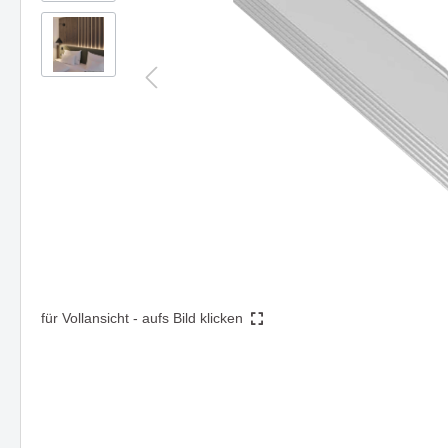
Steh- & Tischleuchten
Mast-
Schienen- & Linearsysteme
DIGNITY eine Serie mit klarer
HIKARI -
Strahl
Formensprache & edler Wirkung
Design 
3 - Phasen Systeme - 230V
Zube
Funktion
1 - Phasen System - 230V
Forty8 Systeme - 48V
Artalis Systeme - 48V
AXIS - Halbeinbaustrahler für
Die Ser
Ghostfeed
gezielte Akzentbeleuchtung
und zei
Twos
Hero
Solution
Die Serie TART - passt sich
Einbaul
Zubehör
perfekt an vorhandene Stile an
clever u
Montagen, Compo &
für Vollansicht - aufs Bild klicken
Abhängungen
Kabel, Umlenker & Fassungen
Kleinteile
Deckenaufbauleuchte LOOK
Hängel
beeindruckt durch Vielseitigkeit
überzeu
und Design
funktio