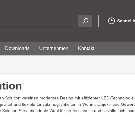
Schnellb
Downloads
Unternehmen
Kontakt
ution
ußen / Outdoor
s und elegantes Design
phie
LED Technik, Strips, Pro
LA BOOM - modern, flex
Anfahrt
tionaler Eigenschaft -
perfekt für stimmungsv
uleuchten
LED Flexbänder
en Solution vereinen modernes Design mit effizienter LED-Technologie f
A
Lichtmomente
ualität und flexible Einsatzmöglichkeiten in Wohn-, Objekt- und Gewer
IP20 - IP33
uleuchten
ie Solution Serie die ideale Wahl für professionelle und stilvolle Lichtlös
IP65 - IP67
leuchten
 - stillvolles Design mit
OVERLAP - eine
Neon Strip
eleuchten
timmungsvollen
außergewöhnliche Leuc
LED Strip Zubehör
rkung
mit klarer Formsprache
 & Tischleuchten