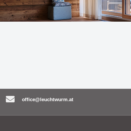
en
 MY FACE - Funktionalität
Leuchte UNITED bestic
 auf einzigartige Weise
ihre zeitlose Eleganz
nicht nur Einbaustrahler -
Die Serie OLYMPIA - ne
tes Must-Have!
Maßstäbe in Sachen B
ürliche Eleganz der
Hängeleuchte MORGAN
uchte CERAMICA SASSO
Schönheit, Nachhaltigk
Inspiration
office@leuchtwurm.at
ch goldene und schwarze
Leuchtenserie BIMBA -
vereinen - Wand- &
Beleuchtung & Dekorat
leuchte