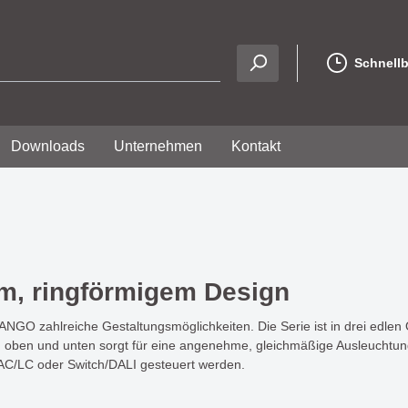
Schnellb
Downloads
Unternehmen
Kontakt
ußen / Outdoor
s und elegantes Design
phie
LED Technik, Strips, Pro
LA BOOM - modern, flex
Anfahrt
tionaler Eigenschaft -
perfekt für stimmungsv
em, ringförmigem Design
uleuchten
LED Flexbänder
A
Lichtmomente
IP20 - IP33
uleuchten
TANGO zahlreiche Gestaltungsmöglichkeiten. Die Serie ist in drei edlen 
IP65 - IP67
ach oben und unten sorgt für eine angenehme, gleichmäßige Ausleuchtu
leuchten
 - stillvolles Design mit
OVERLAP - eine
Neon Strip
C/LC oder Switch/DALI gesteuert werden.
eleuchten
timmungsvollen
außergewöhnliche Leuc
LED Strip Zubehör
rkung
mit klarer Formsprache
 & Tischleuchten