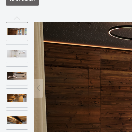
Steh- & Tischleuchten
Mast-
Schienen- & Linearsysteme
DIGNITY eine Serie mit klarer
HIKARI -
Strahl
Formensprache & edler Wirkung
Design 
3 - Phasen Systeme - 230V
Zube
Funktion
1 - Phasen System - 230V
Forty8 Systeme - 48V
Artalis Systeme - 48V
AXIS - Halbeinbaustrahler für
Die Ser
Ghostfeed
gezielte Akzentbeleuchtung
und zei
Twos
Hero
Solution
Die Serie TART - passt sich
Einbaul
Zubehör
perfekt an vorhandene Stile an
clever u
Montagen, Compo &
Abhängungen
Kabel, Umlenker & Fassungen
Kleinteile
Deckenaufbauleuchte LOOK
Hängel
beeindruckt durch Vielseitigkeit
überzeu
und Design
funktio