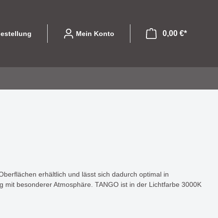
0,00 €*
estellung
Mein Konto
file
ibel und
Leuchtmittel
Eine Serie die mit
olle
designorientierten Formen
GU10
begeistert - COLPITO
LED Einsätze
Oberflächen erhältlich und lässt sich dadurch optimal in
ng mit besonderer Atmosphäre. TANGO ist in der Lichtfarbe 3000K
LED
LASSO - Licht das nicht nur
Halogen
hte die
beleuchtet sondern gestaltet
 begeistert
Sparlampen