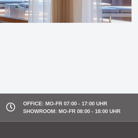
ht durch
Die Solarleuchtenserie -
Nachhaltigkeit trifft modernes
Design
ue
Decken- und Hängeleuchte
eleuchtung
SUMMER ist mehr als nur ein
eleganter Blickfang
A -
Wandleuchte BLACK HAT -
eit und
Eleganz & Minimalismus mit
vielen Vorteilen
OFFICE: MO-FR 07:00 - 17:00 UHR
SHOWROOM: MO-FR 08:00 - 18:00 UHR
 Idee von
Die Serie NIKITA - zeit- und
ion
grenzenlos