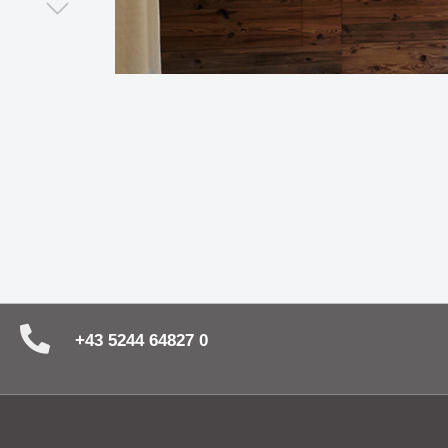
Zubehör
Neuheit
Deckenleuchte PARASOL -
Spiegel
Rondelle & Montagen
stilvolles Highlight in jedem Raum
und Stil
Lichtsysteme
Kabel und mehr
Abhängung
Wandleuchte MAILBOX - eine
UNICO - 
kompakte Implementierung für
ein ech
architektonische Raumkonzepte
Die Leuchtenserie SPRING
Die nat
vereint Funktionalität mit Stil
Wandle
+43 5244 64827 0
Die Serie CHAPEAU -
Wenn si
architektonisch & direkt - mit
Sonnen 
großer Wirkung
Decken