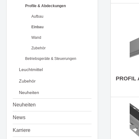
Profile & Abdeckungen
Steh- & Tischleuchten
Mast-
Aufbau
Schienen- & Linearsysteme
DIGNITY eine Serie mit klarer
HIKARI -
Strahl
Formensprache & edler Wirkung
Design 
3 - Phasen Systeme - 230V
Einbau
Zube
Funktion
1 - Phasen System - 230V
Wand
Forty8 Systeme - 48V
Zubehör
Artalis Systeme - 48V
AXIS - Halbeinbaustrahler für
Die Ser
Ghostfeed
Betriebsgeräte & Steuerungen
gezielte Akzentbeleuchtung
und zei
Twos
Leuchtmittel
Hero
PROFIL 
Solution
Zubehör
Die Serie TART - passt sich
Einbaul
Zubehör
Neuheiten
perfekt an vorhandene Stile an
clever u
Montagen, Compo &
Neuheiten
Abhängungen
Kabel, Umlenker & Fassungen
News
Kleinteile
Deckenaufbauleuchte LOOK
Hängel
beeindruckt durch Vielseitigkeit
überzeu
Karriere
und Design
funktio