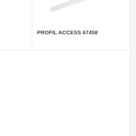
ht durch
Die Solarleuchtenserie -
Nachhaltigkeit trifft modernes
Design
PROFIL ACCESS 67458
ue
Decken- und Hängeleuchte
eleuchtung
SUMMER ist mehr als nur ein
eleganter Blickfang
A -
Wandleuchte BLACK HAT -
eit und
Eleganz & Minimalismus mit
vielen Vorteilen
 Idee von
Die Serie NIKITA - zeit- und
ion
grenzenlos