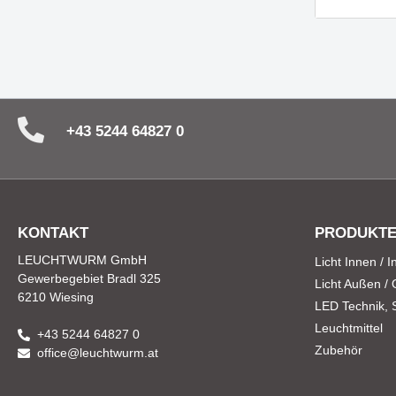
Ein Downlight - viele Vorteile -
COB STR
HALL LED ESSENTIAL
andere
+43 5244 64827 0
Träume mit Leuchtenserie
Fein geb
BUBBLES
Ausstra
KONTAKT
PRODUKT
LEUCHTWURM GmbH
Licht Innen / 
Gewerbegebiet Bradl 325
Licht Außen /
6210 Wiesing
LED Technik, St
Leuchtmittel
+43 5244 64827 0
Zubehör
office@leuchtwurm.at