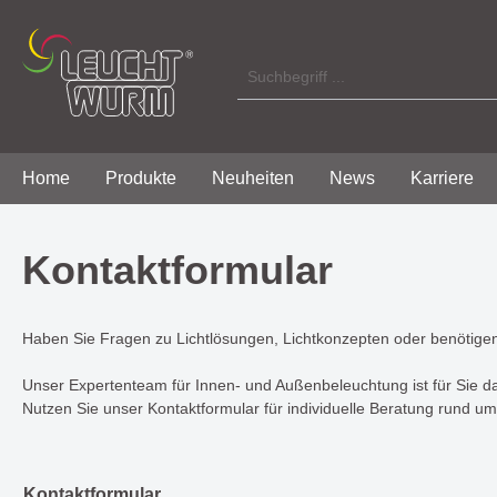
Home
Produkte
Neuheiten
News
Karriere
Zur Kategorie Produkte
Zur Kategorie News
Kontaktformular
Licht Innen / Indoor
BACKLIGHT - modernes Design
Über uns
Licht A
moderne
Philoso
Haben Sie Fragen zu Lichtlösungen, Lichtkonzepten oder benötigen 
verbunden mit stimmungsvoller
mit funk
Aufbauleuchten
Aufba
Lichtatmosphäre
SONOR
Unser Expertenteam für Innen- und Außenbeleuchtung ist für Sie d
Einbauleuchten
Einba
Nutzen Sie unser Kontaktformular für individuelle Beratung rund 
Poly
Wand
TANGO - eine Serie mir dezentem,
HARMONY
Wandleuchten
Häng
ringförmigem Design
einer s
Hängeleuchten
Lichtwi
Kontaktformular
Steh-