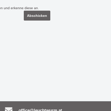
en
n und erkenne diese an.
 MY FACE - Funktionalität
Leuchte UNITED bestic
Abschicken
 auf einzigartige Weise
ihre zeitlose Eleganz
nicht nur Einbaustrahler -
Die Serie OLYMPIA - ne
tes Must-Have!
Maßstäbe in Sachen B
ürliche Eleganz der
Hängeleuchte MORGAN
uchte CERAMICA SASSO
Schönheit, Nachhaltigk
Inspiration
ch goldene und schwarze
Leuchtenserie BIMBA -
vereinen - Wand- &
Beleuchtung & Dekorat
leuchte
office@leuchtwurm.at