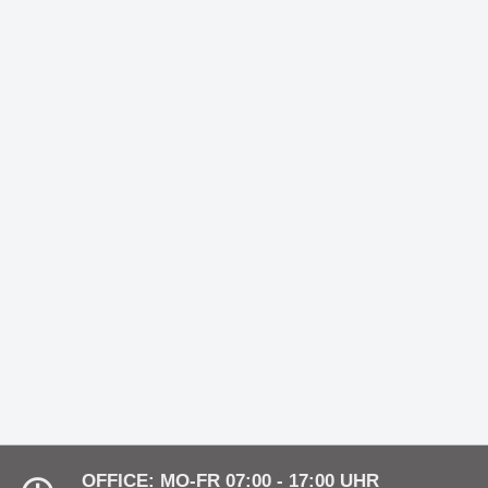
ht durch
Die Solarleuchtenserie -
Nachhaltigkeit trifft modernes
Design
ue
Decken- und Hängeleuchte
eleuchtung
SUMMER ist mehr als nur ein
eleganter Blickfang
A -
Wandleuchte BLACK HAT -
eit und
Eleganz & Minimalismus mit
vielen Vorteilen
 Idee von
Die Serie NIKITA - zeit- und
ion
grenzenlos
OFFICE: MO-FR 07:00 - 17:00 UHR