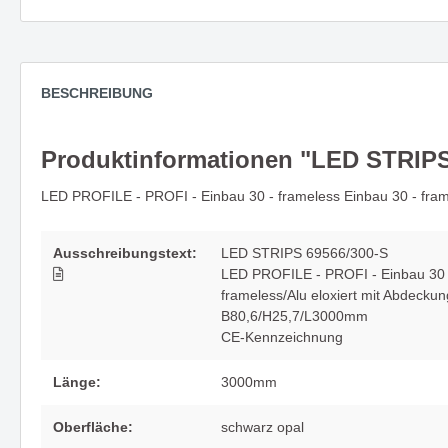
Zubehör
Neuheit
Deckenleuchte PARASOL -
Spiegel
Rondelle & Montagen
stilvolles Highlight in jedem Raum
und Stil
Lichtsysteme
BESCHREIBUNG
Kabel und mehr
Abhängung
Produktinformationen "LED STRIPS
Wandleuchte MAILBOX - eine
UNICO - 
kompakte Implementierung für
ein ech
LED PROFILE - PROFI - Einbau 30 - frameless Einbau 30 - fr
architektonische Raumkonzepte
Ausschreibungstext:
LED STRIPS 69566/300-S
Die Leuchtenserie SPRING
Die nat
LED PROFILE - PROFI - Einbau 30 -
vereint Funktionalität mit Stil
Wandle
frameless/Alu eloxiert mit Abdeck
B80,6/H25,7/L3000mm
CE-Kennzeichnung
Die Serie CHAPEAU -
Wenn si
Länge:
3000mm
architektonisch & direkt - mit
Sonnen 
Oberfläche:
schwarz opal
großer Wirkung
Decken