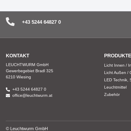
+43 5244 64827 0
KONTAKT
PRODUKT
LEUCHTWURM GmbH
Licht Innen / 
Gewerbegebiet Bradl 325
Licht Außen /
6210 Wiesing
LED Technik, St
Leuchtmittel
+43 5244 64827 0
Zubehör
office@leuchtwurm.at
© Leuchtwurm GmbH