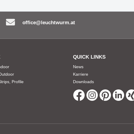
office@leuchtwurm.at
E
QUICK LINKS
Indoor
News
 Outdoor
Karriere
rips, Profile
Downloads