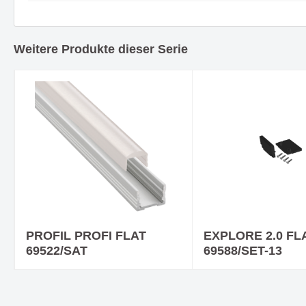
Ein Downlight - viele Vorteile -
COB STR
HALL LED ESSENTIAL
andere
Weitere Produkte dieser Serie
Träume mit Leuchtenserie
Fein geb
BUBBLES
Ausstra
PROFIL PROFI FLAT
EXPLORE 2.0 FL
69522/SAT
69588/SET-13