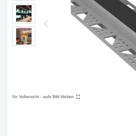
Steh- & Tischleuchten
Mast-
Schienen- & Linearsysteme
DIGNITY eine Serie mit klarer
HIKARI -
Strahl
Formensprache & edler Wirkung
Design 
3 - Phasen Systeme - 230V
Zube
Funktion
1 - Phasen System - 230V
Forty8 Systeme - 48V
Artalis Systeme - 48V
AXIS - Halbeinbaustrahler für
Die Ser
Ghostfeed
gezielte Akzentbeleuchtung
und zei
Twos
Hero
Solution
Die Serie TART - passt sich
Einbaul
Zubehör
perfekt an vorhandene Stile an
clever u
Montagen, Compo &
für Vollansicht - aufs Bild klicken
Abhängungen
Kabel, Umlenker & Fassungen
Kleinteile
Deckenaufbauleuchte LOOK
Hängel
beeindruckt durch Vielseitigkeit
überzeu
und Design
funktio