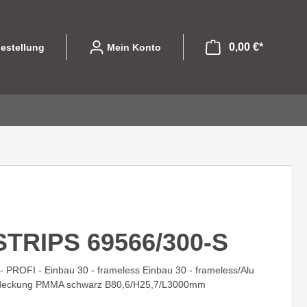
0,00 €*
estellung
Mein Konto
file
ibel und
Leuchtmittel
Eine Serie die mit
olle
designorientierten Formen
GU10
begeistert - COLPITO
STRIPS 69566/300-S
LED Einsätze
LED
PROFI - Einbau 30 - frameless Einbau 30 - frameless/Alu
LASSO - Licht das nicht nur
Halogen
Abdeckung PMMA schwarz B80,6/H25,7/L3000mm
hte die
beleuchtet sondern gestaltet
 begeistert
Sparlampen