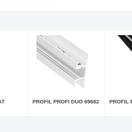
IP - Nicht so wie alle
Deckeneinbauleuchte F
n
Die Kreativität von Que
den Punkt gebracht
ürstet - mit großer
Evolution Update 1
hlung!
AT
PROFIL PROFI DUO 69682
PROFIL 