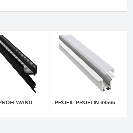
ICTION -
Deckenaufbauleuchte PULP - Die
ntin auf
Kreativität von Quentin auf den
Punkt gebracht
Neue Website & Onlineshop
PROFI WAND
PROFIL PROFI IN 69565