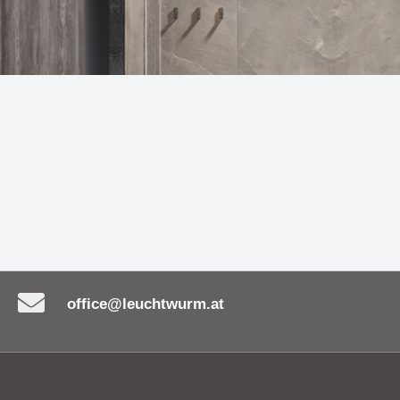
en
 MY FACE - Funktionalität
Leuchte UNITED bestic
 auf einzigartige Weise
ihre zeitlose Eleganz
nicht nur Einbaustrahler -
Die Serie OLYMPIA - ne
tes Must-Have!
Maßstäbe in Sachen B
ürliche Eleganz der
Hängeleuchte MORGAN
uchte CERAMICA SASSO
Schönheit, Nachhaltigk
Inspiration
office@leuchtwurm.at
ch goldene und schwarze
Leuchtenserie BIMBA -
vereinen - Wand- &
Beleuchtung & Dekorat
leuchte