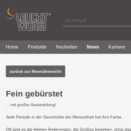
Home
Produkte
Neuheiten
News
Karriere
Zur Kategorie Produkte
Zur Kategorie News
zurück zur Newsübersicht
Licht Innen / Indoor
BACKLIGHT - modernes Design
Über uns
Licht A
moderne
Philoso
verbunden mit stimmungsvoller
mit funk
Fein gebürstet
Aufbauleuchten
Aufba
Lichtatmosphäre
SONOR
Einbauleuchten
Einba
... mit großer Ausstrahlung!
Poly
Wand
TANGO - eine Serie mir dezentem,
HARMONY
Jede Periode in der Geschichte der Menschheit hat ihre Farbe.
Wandleuchten
Häng
ringförmigem Design
einer s
Hängeleuchten
Oft sind es die kleinen Änderungen, die Großes bewirken, ohne da
Lichtwi
Steh-