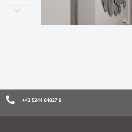
Zubehör
Neuheit
Deckenleuchte PARASOL -
Spiegel
Rondelle & Montagen
stilvolles Highlight in jedem Raum
und Stil
Lichtsysteme
Kabel und mehr
Abhängung
Wandleuchte MAILBOX - eine
UNICO - 
kompakte Implementierung für
ein ech
architektonische Raumkonzepte
Die Leuchtenserie SPRING
Die nat
vereint Funktionalität mit Stil
Wandle
+43 5244 64827 0
Die Serie CHAPEAU -
Wenn si
architektonisch & direkt - mit
Sonnen 
großer Wirkung
Decken