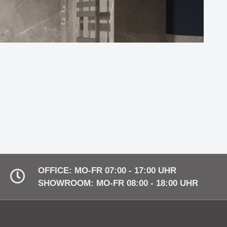
ht durch
Die Solarleuchtenserie -
Nachhaltigkeit trifft modernes
Design
ue
Decken- und Hängeleuchte
eleuchtung
SUMMER ist mehr als nur ein
eleganter Blickfang
A -
Wandleuchte BLACK HAT -
eit und
Eleganz & Minimalismus mit
vielen Vorteilen
OFFICE: MO-FR 07:00 - 17:00 UHR
SHOWROOM: MO-FR 08:00 - 18:00 UHR
 Idee von
Die Serie NIKITA - zeit- und
ion
grenzenlos