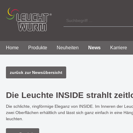
Home
Produkte
Neuheiten
News
Karriere
Zur Kategorie Produkte
Zur Kategorie News
zurück zur Newsübersicht
Licht Innen / Indoor
BACKLIGHT - modernes Design
Über uns
Licht A
moderne
Philoso
verbunden mit stimmungsvoller
mit funk
Die Leuchte INSIDE strahlt zeit
Aufbauleuchten
Aufba
Lichtatmosphäre
SONOR
Einbauleuchten
Einba
Die schlichte, ringförmige Eleganz von INSIDE. Im Inneren der Leuch
zwei Oberflächen erhältlich und lässt sich ganz einfach in eine H
Poly
Wand
TANGO - eine Serie mir dezentem,
HARMONY
leuchten.
Wandleuchten
Häng
ringförmigem Design
einer s
Hängeleuchten
Lichtwi
Steh-