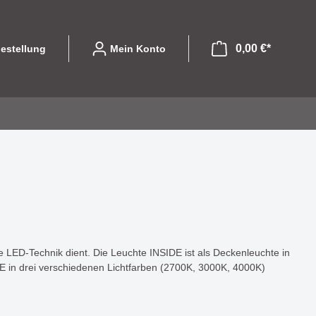
0,00 €*
estellung
Mein Konto
file
ibel und
Leuchtmittel
Eine Serie die mit
olle
designorientierten Formen
GU10
begeistert - COLPITO
LED Einsätze
te LED-Technik dient. Die Leuchte INSIDE ist als Deckenleuchte in
DE in drei verschiedenen Lichtfarben (2700K, 3000K, 4000K)
LED
LASSO - Licht das nicht nur
Halogen
hte die
beleuchtet sondern gestaltet
 begeistert
Sparlampen