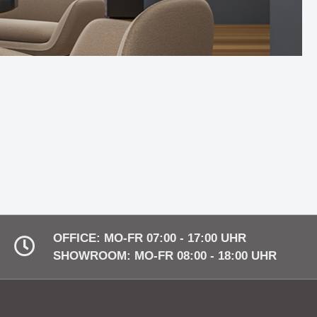
ht durch
Die Solarleuchtenserie -
Nachhaltigkeit trifft modernes
Design
ue
Decken- und Hängeleuchte
eleuchtung
SUMMER ist mehr als nur ein
eleganter Blickfang
A -
Wandleuchte BLACK HAT -
eit und
Eleganz & Minimalismus mit
vielen Vorteilen
OFFICE: MO-FR 07:00 - 17:00 UHR
SHOWROOM: MO-FR 08:00 - 18:00 UHR
 Idee von
Die Serie NIKITA - zeit- und
ion
grenzenlos