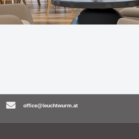
en
 MY FACE - Funktionalität
Leuchte UNITED bestic
 auf einzigartige Weise
ihre zeitlose Eleganz
nicht nur Einbaustrahler -
Die Serie OLYMPIA - ne
tes Must-Have!
Maßstäbe in Sachen B
ürliche Eleganz der
Hängeleuchte MORGAN
uchte CERAMICA SASSO
Schönheit, Nachhaltigk
Inspiration
office@leuchtwurm.at
ch goldene und schwarze
Leuchtenserie BIMBA -
vereinen - Wand- &
Beleuchtung & Dekorat
leuchte