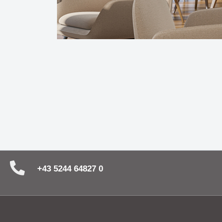
Zubehör
Neuheit
Deckenleuchte PARASOL -
Spiegel
Rondelle & Montagen
stilvolles Highlight in jedem Raum
und Stil
Lichtsysteme
Kabel und mehr
Abhängung
Wandleuchte MAILBOX - eine
UNICO - 
kompakte Implementierung für
ein ech
architektonische Raumkonzepte
Die Leuchtenserie SPRING
Die nat
vereint Funktionalität mit Stil
Wandle
+43 5244 64827 0
Die Serie CHAPEAU -
Wenn si
architektonisch & direkt - mit
Sonnen 
großer Wirkung
Decken