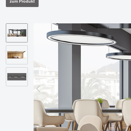
zum Produkt
Steh- & Tischleuchten
Mast-
Schienen- & Linearsysteme
DIGNITY eine Serie mit klarer
HIKARI -
Strahl
Formensprache & edler Wirkung
Design 
3 - Phasen Systeme - 230V
Zube
Funktion
1 - Phasen System - 230V
Forty8 Systeme - 48V
Artalis Systeme - 48V
AXIS - Halbeinbaustrahler für
Die Ser
Ghostfeed
gezielte Akzentbeleuchtung
und zei
Twos
Hero
Solution
Die Serie TART - passt sich
Einbaul
Zubehör
perfekt an vorhandene Stile an
clever u
Montagen, Compo &
Abhängungen
Kabel, Umlenker & Fassungen
Kleinteile
Deckenaufbauleuchte LOOK
Hängel
beeindruckt durch Vielseitigkeit
überzeu
und Design
funktio