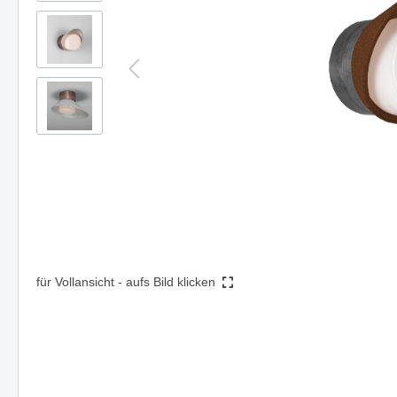
Steh- & Tischleuchten
Mast-
Schienen- & Linearsysteme
DIGNITY eine Serie mit klarer
HIKARI -
Strahl
Formensprache & edler Wirkung
Design 
3 - Phasen Systeme - 230V
Zube
Funktion
1 - Phasen System - 230V
Forty8 Systeme - 48V
Artalis Systeme - 48V
AXIS - Halbeinbaustrahler für
Die Ser
Ghostfeed
gezielte Akzentbeleuchtung
und zei
Twos
Hero
Solution
Die Serie TART - passt sich
Einbaul
Zubehör
perfekt an vorhandene Stile an
clever u
Montagen, Compo &
für Vollansicht - aufs Bild klicken
Abhängungen
Kabel, Umlenker & Fassungen
Kleinteile
Deckenaufbauleuchte LOOK
Hängel
beeindruckt durch Vielseitigkeit
überzeu
und Design
funktio