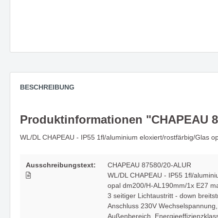
Zubehör
Neuheit
Deckenleuchte PARASOL -
Spiegel
Rondelle & Montagen
stilvolles Highlight in jedem Raum
und Stil
Lichtsysteme
Kabel und mehr
Abhängung
Wandleuchte MAILBOX - eine
UNICO - 
BESCHREIBUNG
kompakte Implementierung für
ein ech
architektonische Raumkonzepte
Produktinformationen "CHAPEAU 8
Die Leuchtenserie SPRING
Die nat
WL/DL CHAPEAU - IP55 1fl/aluminium eloxiert/rostfärbig/Gla
vereint Funktionalität mit Stil
Wandle
Ausschreibungstext:
CHAPEAU 87580/20-ALUR
WL/DL CHAPEAU - IP55 1fl/aluminium
Die Serie CHAPEAU -
Wenn si
opal dm200/H-AL190mm/1x E27 m
3 seitiger Lichtaustritt - down breits
architektonisch & direkt - mit
Sonnen 
Anschluss 230V Wechselspannung
großer Wirkung
Decken
Außenbereich
, Energieeffizienzklas