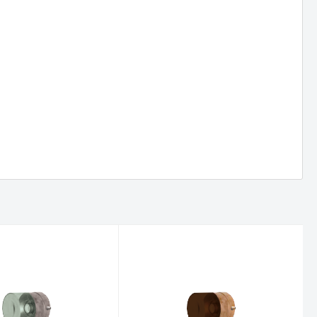
ICTION -
Deckenaufbauleuchte PULP - Die
ntin auf
Kreativität von Quentin auf den
Punkt gebracht
Neue Website & Onlineshop