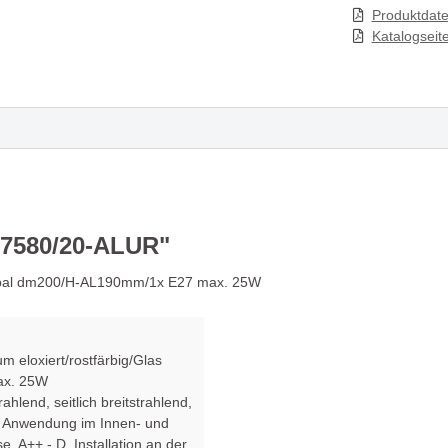
Produktdate
en
Katalogseit
 MY FACE - Funktionalität
Leuchte UNITED bestic
 auf einzigartige Weise
ihre zeitlose Eleganz
nicht nur Einbaustrahler -
Die Serie OLYMPIA - ne
tes Must-Have!
Maßstäbe in Sachen B
7580/20-ALUR"
ürliche Eleganz der
Hängeleuchte MORGAN
s opal dm200/H-AL190mm/1x E27 max. 25W
uchte CERAMICA SASSO
Schönheit, Nachhaltigk
Inspiration
 eloxiert/rostfärbig/Glas
ch goldene und schwarze
Leuchtenserie BIMBA -
ax. 25W
trahlend, seitlich breitstrahlend
,
vereinen - Wand- &
Beleuchtung & Dekorat
, Anwendung im Innen- und
leuchte
se, A++ - D
, Installation an der