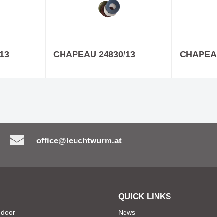
13
CHAPEAU 24830/13
CHAPEAU
office@leuchtwurm.at
E
QUICK LINKS
Indoor
News