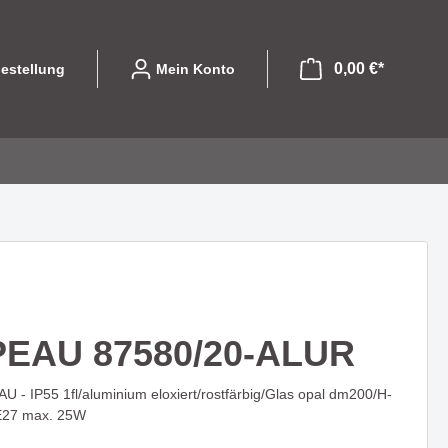
0,00 €*
estellung
Mein Konto
file
ibel und
Leuchtmittel
Eine Serie die mit
olle
designorientierten Formen
GU10
begeistert - COLPITO
EAU 87580/20-ALUR
LED Einsätze
LED
- IP55 1fl/aluminium eloxiert/rostfärbig/Glas opal dm200/H-
LASSO - Licht das nicht nur
Halogen
27 max. 25W
hte die
beleuchtet sondern gestaltet
 begeistert
Sparlampen