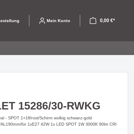
0,00 €*
estellung
Mein Konto
file
ibel und
Leuchtmittel
Eine Serie die mit
olle
designorientierten Formen
GU10
begeistert - COLPITO
ET 15286/30-RWKG
LED Einsätze
LED
 - SPOT 1+1fl/rost/Schirm wolkig schwarz-gold
LASSO - Licht das nicht nur
Halogen
/AL190mm/für 1xE27 42W 1x LED SPOT 1W 3000K 90lm CRI
hte die
beleuchtet sondern gestaltet
 begeistert
Sparlampen