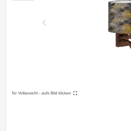
Steh- & Tischleuchten
Mast-
Schienen- & Linearsysteme
DIGNITY eine Serie mit klarer
HIKARI -
Strahl
Formensprache & edler Wirkung
Design 
3 - Phasen Systeme - 230V
Zube
Funktion
1 - Phasen System - 230V
Forty8 Systeme - 48V
Artalis Systeme - 48V
AXIS - Halbeinbaustrahler für
Die Ser
Ghostfeed
gezielte Akzentbeleuchtung
und zei
Twos
Hero
Solution
Die Serie TART - passt sich
Einbaul
Zubehör
perfekt an vorhandene Stile an
clever u
Montagen, Compo &
für Vollansicht - aufs Bild klicken
Abhängungen
Kabel, Umlenker & Fassungen
Kleinteile
Deckenaufbauleuchte LOOK
Hängel
beeindruckt durch Vielseitigkeit
überzeu
und Design
funktio