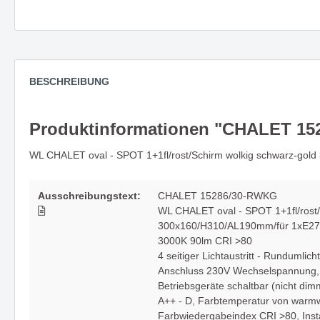
Zubehör
Neuheit
Deckenleuchte PARASOL -
Spiegel
Rondelle & Montagen
stilvolles Highlight in jedem Raum
und Stil
Lichtsysteme
BESCHREIBUNG
Kabel und mehr
Abhängung
Wandleuchte MAILBOX - eine
UNICO - 
Produktinformationen "CHALET 1
kompakte Implementierung für
ein ech
architektonische Raumkonzepte
WL CHALET oval - SPOT 1+1fl/rost/Schirm wolkig schwarz-g
Die Leuchtenserie SPRING
Die nat
Ausschreibungstext:
CHALET 15286/30-RWKG
vereint Funktionalität mit Stil
Wandle
WL CHALET oval - SPOT 1+1fl/rost/
300x160/H310/AL190mm/für 1xE2
3000K 90lm CRI >80
4 seitiger Lichtaustritt - Rundumlich
Anschluss 230V Wechselspannung
Die Serie CHAPEAU -
Wenn si
Betriebsgeräte schaltbar (nicht dim
architektonisch & direkt - mit
Sonnen 
A++ - D
, Farbtemperatur von warm
großer Wirkung
Decken
Farbwiedergabeindex CRI >80
, Ins