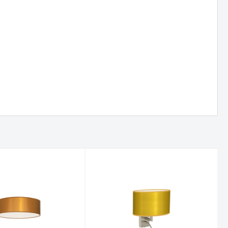
ICTION -
Deckenaufbauleuchte PULP - Die
ntin auf
Kreativität von Quentin auf den
Punkt gebracht
Neue Website & Onlineshop