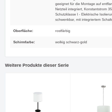
geeignet für die Montage auf entf
Netzteil integriert, Konstantstrom 
Ein Downlight - viele Vorteile -
COB STR
Schutzklasse I - Elektrische Isolier
HALL LED ESSENTIAL
andere
schwenkbar
, mit integriertem Scha
Oberfläche:
rostfärbig
Träume mit Leuchtenserie
Fein geb
Schirmfarbe:
wolkig schwarz-gold
BUBBLES
Ausstra
Weitere Produkte dieser Serie