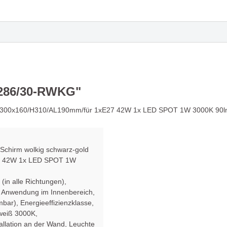
en
 MY FACE - Funktionalität
Leuchte UNITED bestic
 auf einzigartige Weise
ihre zeitlose Eleganz
nicht nur Einbaustrahler -
Die Serie OLYMPIA - ne
5286/30-RWKG"
tes Must-Have!
Maßstäbe in Sachen B
old 300x160/H310/AL190mm/für 1xE27 42W 1x LED SPOT 1W 3000K 90l
ürliche Eleganz der
Hängeleuchte MORGAN
uchte CERAMICA SASSO
Schönheit, Nachhaltigk
Schirm wolkig schwarz-gold
7 42W 1x LED SPOT 1W
Inspiration
t (in alle Richtungen)
,
, Anwendung im Innenbereich
,
ch goldene und schwarze
Leuchtenserie BIMBA -
mbar)
, Energieeffizienzklasse,
vereinen - Wand- &
Beleuchtung & Dekorat
weiß 3000K
,
leuchte
tallation an der Wand
, Leuchte