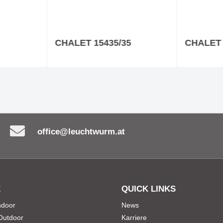
CHALET 15435/35
CHALET 
office@leuchtwurm.at
E
QUICK LINKS
Indoor
News
 Outdoor
Karriere