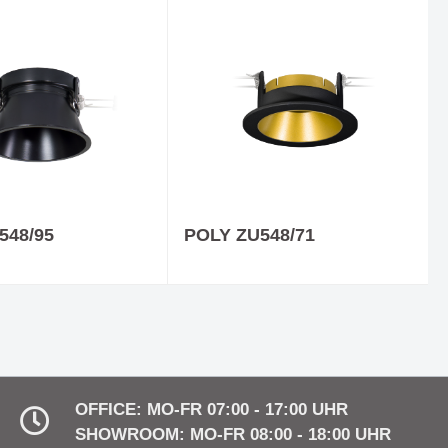
ICTION -
Deckenaufbauleuchte PULP - Die
ntin auf
Kreativität von Quentin auf den
Punkt gebracht
Neue Website & Onlineshop
548/95
POLY ZU548/71
OFFICE: MO-FR 07:00 - 17:00 UHR
SHOWROOM: MO-FR 08:00 - 18:00 UHR