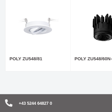
Ein Downlight - viele Vorteile -
COB STR
HALL LED ESSENTIAL
andere
Träume mit Leuchtenserie
Fein geb
BUBBLES
Ausstra
POLY ZU548/81
POLY ZU548/60N
+43 5244 64827 0