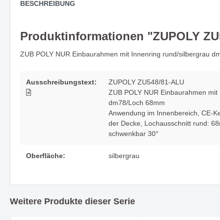
BESCHREIBUNG
Zubehör
Neuheit
Deckenleuchte PARASOL -
Spiegel
Rondelle & Montagen
Produktinformationen "ZUPOLY ZU
stilvolles Highlight in jedem Raum
und Stil
Lichtsysteme
ZUB POLY NUR Einbaurahmen mit Innenring rund/silbergrau 
Kabel und mehr
Abhängung
Wandleuchte MAILBOX - eine
UNICO - 
Ausschreibungstext:
ZUPOLY ZU548/81-ALU
kompakte Implementierung für
ein ech
ZUB POLY NUR Einbaurahmen mit In
architektonische Raumkonzepte
dm78/Loch 68mm
Anwendung im Innenbereich
, CE-K
der Decke
, Lochausschnitt rund: 
Die Leuchtenserie SPRING
Die nat
schwenkbar 30°
vereint Funktionalität mit Stil
Wandle
Oberfläche:
silbergrau
Die Serie CHAPEAU -
Wenn si
architektonisch & direkt - mit
Sonnen 
Weitere Produkte dieser Serie
großer Wirkung
Decken