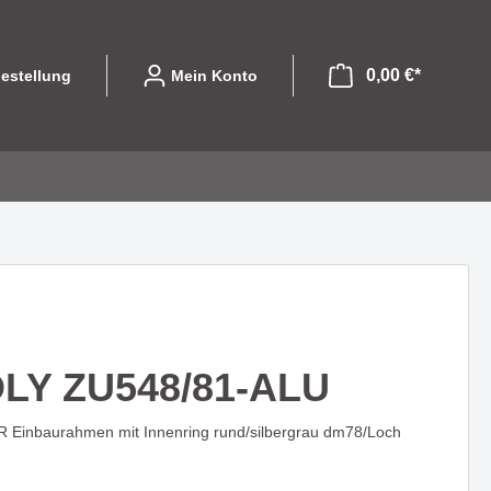
0,00 €*
estellung
Mein Konto
file
ibel und
Leuchtmittel
Eine Serie die mit
olle
designorientierten Formen
GU10
begeistert - COLPITO
LY ZU548/81-ALU
LED Einsätze
LED
Einbaurahmen mit Innenring rund/silbergrau dm78/Loch
LASSO - Licht das nicht nur
Halogen
hte die
beleuchtet sondern gestaltet
 begeistert
Sparlampen