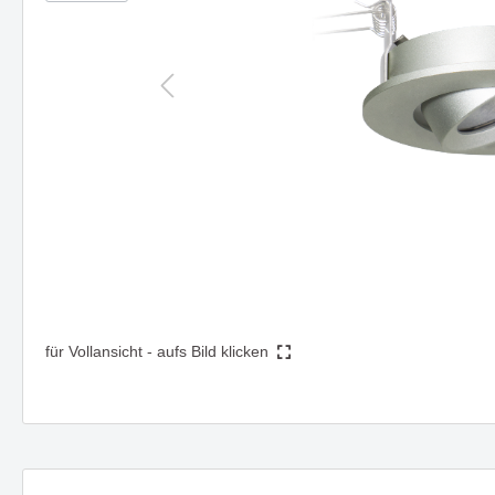
Steh- & Tischleuchten
Mast-
Schienen- & Linearsysteme
DIGNITY eine Serie mit klarer
HIKARI -
Strahl
Formensprache & edler Wirkung
Design 
3 - Phasen Systeme - 230V
Zube
Funktion
1 - Phasen System - 230V
Forty8 Systeme - 48V
Artalis Systeme - 48V
AXIS - Halbeinbaustrahler für
Die Ser
Ghostfeed
gezielte Akzentbeleuchtung
und zei
Twos
Hero
Solution
Die Serie TART - passt sich
Einbaul
Zubehör
perfekt an vorhandene Stile an
clever u
Montagen, Compo &
für Vollansicht - aufs Bild klicken
Abhängungen
Kabel, Umlenker & Fassungen
Kleinteile
Deckenaufbauleuchte LOOK
Hängel
beeindruckt durch Vielseitigkeit
überzeu
und Design
funktio