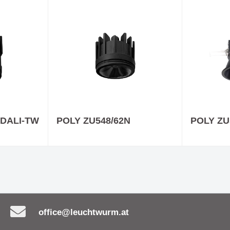
IP - Nicht so wie alle
Deckeneinbauleuchte F
n
Die Kreativität von Que
den Punkt gebracht
ürstet - mit großer
Evolution Update 1
hlung!
-DALI-TW
POLY ZU548/62N
POLY ZU
office@leuchtwurm.at