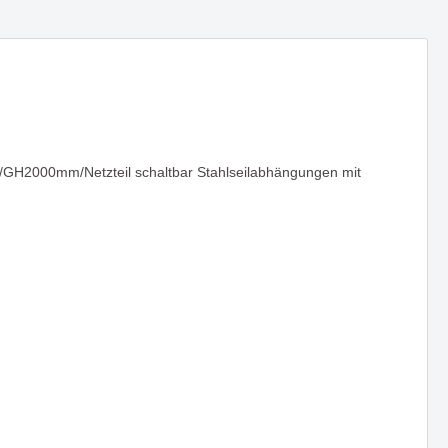
ICTION -
Deckenaufbauleuchte PULP - Die
ntin auf
Kreativität von Quentin auf den
Punkt gebracht
Neue Website & Onlineshop
GH2000mm/Netzteil schaltbar Stahlseilabhängungen mit