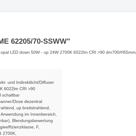
IP - Nicht so wie alle
Deckeneinbauleuchte F
n
Die Kreativität von Que
den Punkt gebracht
OME 62205/70-SSWW"
ürstet - mit großer
Evolution Update 1
user opal LED down 50W - up 24W 2700K 6022lm CRI >90 dm700/H55mm/
hlung!
- und Indirektlicht/Diffuser
K 6022lm CRI >90
schaltbar
panner/Dose dezentral
trahlend, up breitstrahlend
,
, Anwendung im Innenbereich
,
mbar)
, Blendungsbewertung
gieeffizienzklasse, F
,
ß 2700K
,