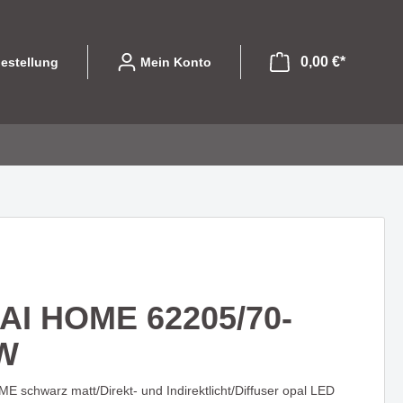
0,00 €*
estellung
Mein Konto
file
ibel und
Leuchtmittel
Eine Serie die mit
olle
designorientierten Formen
GU10
begeistert - COLPITO
AI HOME 62205/70-
LED Einsätze
W
LED
LASSO - Licht das nicht nur
Halogen
hte die
beleuchtet sondern gestaltet
 schwarz matt/Direkt- und Indirektlicht/Diffuser opal LED
 begeistert
Sparlampen