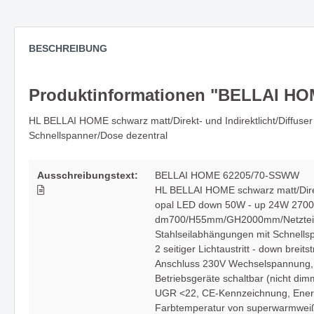
Ein Downlight - viele Vorteile -
COB STR
HALL LED ESSENTIAL
andere
BESCHREIBUNG
Produktinformationen "BELLAI H
Träume mit Leuchtenserie
Fein geb
HL BELLAI HOME schwarz matt/Direkt- und Indirektlicht/Diff
BUBBLES
Ausstra
Schnellspanner/Dose dezentral
Ausschreibungstext:
BELLAI HOME 62205/70-SSWW
HL BELLAI HOME schwarz matt/Direkt
opal LED down 50W - up 24W 2700
dm700/H55mm/GH2000mm/Netzteil 
Stahlseilabhängungen mit Schnells
2 seitiger Lichtaustritt - down breits
Anschluss 230V Wechselspannung
Betriebsgeräte schaltbar (nicht dim
UGR <22
, CE-Kennzeichnung
, Ener
Farbtemperatur von superwarmwei