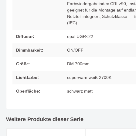
Farbwiedergabeindex CRI >90
, Ins
geeignet für die Montage auf entf
Netzteil integriert
, Schutzklasse I - 
(IEC)
Diffusor:
opal UGR<22
Dimmbarkeit:
ON/OFF
Größe:
DM 700mm
Lichtfarbe:
superwarmweiß 2700K
Oberfläche:
schwarz matt
Weitere Produkte dieser Serie