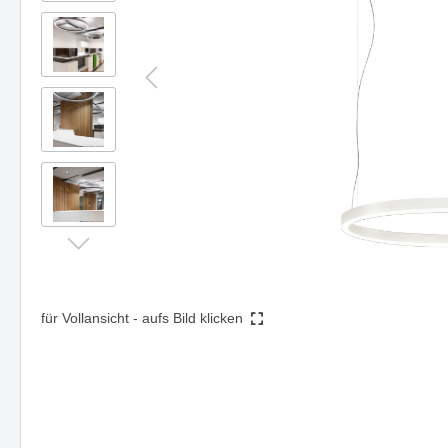
Steh- & Tischleuchten
Mast-
Schienen- & Linearsysteme
DIGNITY eine Serie mit klarer
HIKARI -
Strahl
Formensprache & edler Wirkung
Design 
3 - Phasen Systeme - 230V
Zube
Funktion
1 - Phasen System - 230V
Forty8 Systeme - 48V
Artalis Systeme - 48V
AXIS - Halbeinbaustrahler für
Die Ser
Ghostfeed
gezielte Akzentbeleuchtung
und zei
Twos
Hero
Solution
Die Serie TART - passt sich
Einbaul
Zubehör
perfekt an vorhandene Stile an
clever u
Montagen, Compo &
für Vollansicht - aufs Bild klicken
Abhängungen
Kabel, Umlenker & Fassungen
Kleinteile
Deckenaufbauleuchte LOOK
Hängel
beeindruckt durch Vielseitigkeit
überzeu
und Design
funktio